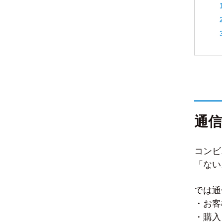
通
コンビ
「ない
では通
・お客
・購入