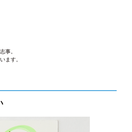
志事。
います。
い