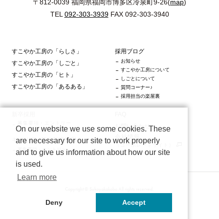
〒812-0039 福岡県福岡市博多区冷泉町9-26(
map
)
TEL
092-303-3939
FAX 092-303-3940
すこやか工房の「らしさ」
採用ブログ
お知らせ
すこやか工房の「しごと」
すこやか工房について
すこやか工房の「ヒト」
しごとについて
すこやか工房の「あるある」
質問コーナー♪
採用担当の楽屋裏
新卒採用
FAQ
募集要項・エントリー
お問い合わせ
On our website we use some cookies. These
（マイナビ）
会社情報
キャリア・第二新卒採用
are necessary for our site to work properly
（コーポレートサイト）
募集要項・エントリー
and to give us information about how our site
is used.
Learn more
Copyright © Sukoyakakobo All rights reserved.
Deny
Accept